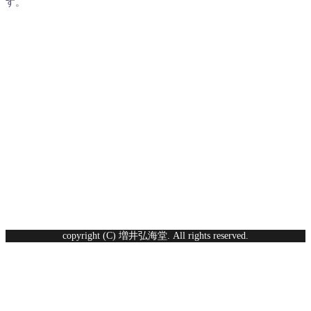
す。
copyright (C) 増井弘海堂. All rights reserved.