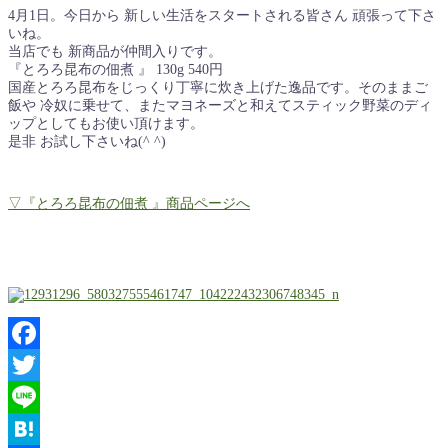
4月1日。今日から 新しい生活をスタートされる皆さん 頑張って下さ
いね。
当店でも 新商品が仲間入りです。
『とろろ昆布の佃煮 』 130g 540円
国産とろろ昆布をじっくり丁寧に炊き上げた逸品です。そのままご
飯や 冷奴に乗せて、またマヨネーズと和えてスティック野菜のディ
ップとしてもお使い頂けます。
是非 お試し下さいね(^ ^)
▽『とろろ昆布の佃煮 』商品ページへ
Facebook
Twitter
Line