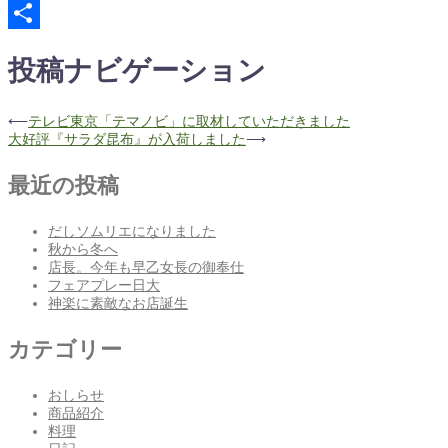
Hatena
共
投稿ナビゲーション
有
⟵
テレビ東京「テマノビ」に取材していただきました
大好評『サラダ昆布』が入荷しました
⟶
最近の投稿
だしソムリエになりました
秋から冬へ
店長。今年も早乙女長の御奉仕
フェアプレー日大
神楽に素敵なお店誕生
カテゴリー
おしらせ
商品紹介
料理