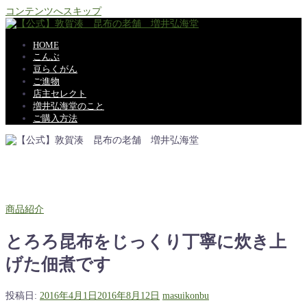
コンテンツへスキップ
HOME
こんぶ
豆らくがん
ご進物
店主セレクト
増井弘海堂のこと
ご購入方法
商品紹介
とろろ昆布をじっくり丁寧に炊き上
げた佃煮です
投稿日:
2016年4月1日
2016年8月12日
masuikonbu